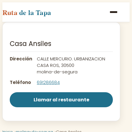
Ruta
de la Tapa
Inicio
Poblaciones
Casa Ansiles
Rutas
Dirección
CALLE MERCURIO. URBANIZACION
Recetas
CASA ROS, 30500
molina-de-segura
Contacto
Teléfono
691286684
Llamar al restaurante