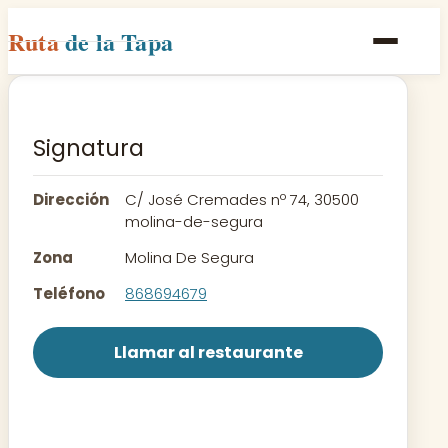
Ruta
de la Tapa
Inicio
Poblaciones
Signatura
Rutas
Dirección
C/ José Cremades nº 74, 30500
Recetas
molina-de-segura
Zona
Molina De Segura
Contacto
Teléfono
868694679
Llamar al restaurante