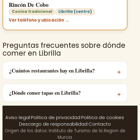
Rincón De Cobo
Cocina tradicional
Librilla (centro)
Ver teléfono y ubicación →
Preguntas frecuentes sobre dónde
comer en Librilla
¿Cuántos restaurantes hay en Librilla?
¿Dónde comer tapas en Librilla?
Aviso legal
·
Politica de privacidad
·
Politica de cookies
·
Descargo de responsabilidad
·
Contacto
Origen de los datos: Instituto de Turismo de la Region de
Murcia.