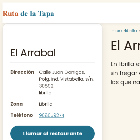
Ruta
de la Tapa
Inicio
librilla
El A
El Arrabal
En librilla
Dirección
Calle Juan Garrigos,
sin fregar
Polg. Ind. Vistabella, s/n,
las que n
30892
librilla
Zona
Librilla
Teléfono
968659274
Llamar al restaurante