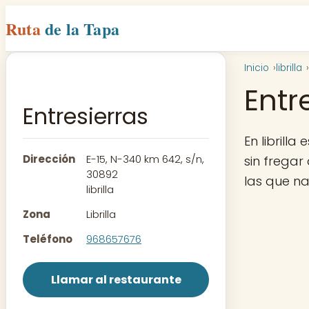
Ruta
de la Tapa
Inicio
librilla
Entr
Entresierras
En librilla
Dirección
E-15, N-340 km 642, s/n,
sin fregar
30892
las que n
librilla
Zona
Librilla
Teléfono
968657676
Llamar al restaurante