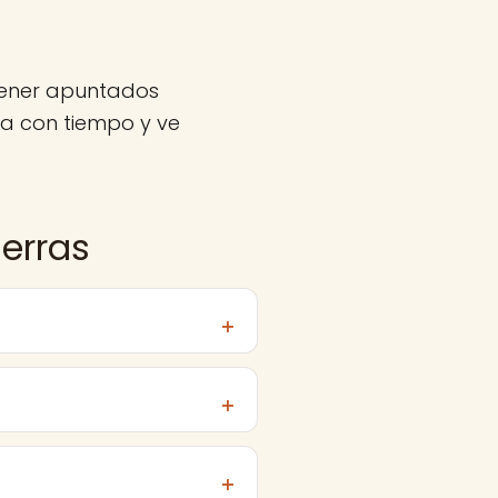
 tener apuntados
va con tiempo y ve
ierras