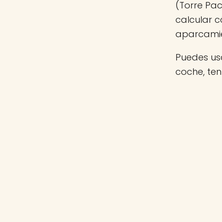
(Torre Pac
calcular c
aparcamie
Puedes usa
coche, te