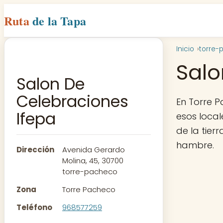
Ruta
de la Tapa
Inicio
torre-
Salo
Salon De
Celebraciones
En Torre 
Ifepa
esos loca
de la tier
hambre.
Dirección
Avenida Gerardo
Molina, 45, 30700
torre-pacheco
Zona
Torre Pacheco
Teléfono
968577259