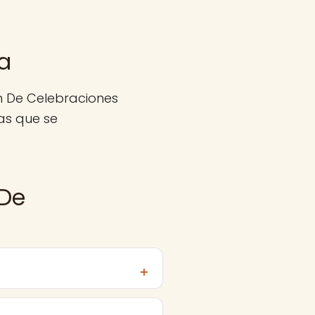
a
n De Celebraciones
as que se
 De