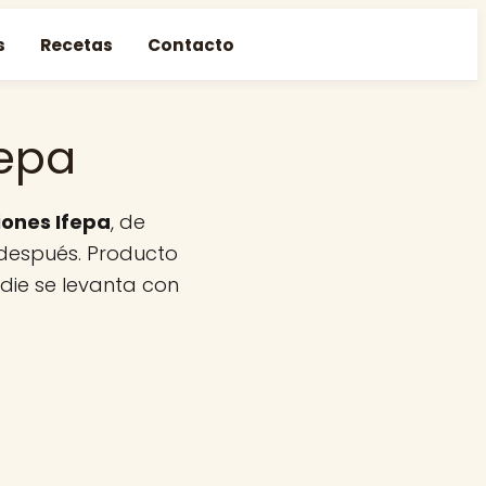
s
Recetas
Contacto
fepa
iones Ifepa
, de
después. Producto
adie se levanta con