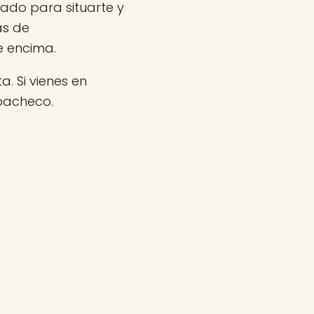
lado para situarte y
as de
e encima.
a. Si vienes en
pacheco.