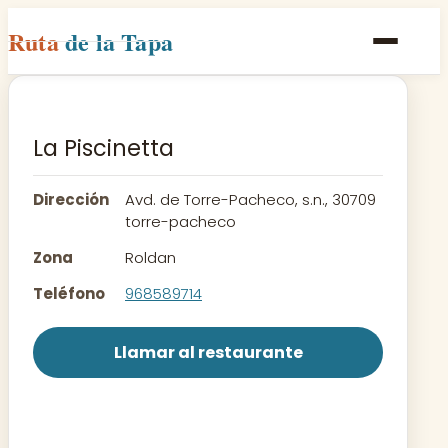
Ruta
de la Tapa
Inicio
Poblaciones
La Piscinetta
Rutas
Dirección
Avd. de Torre-Pacheco, s.n., 30709
Recetas
torre-pacheco
Zona
Roldan
Contacto
Teléfono
968589714
Llamar al restaurante