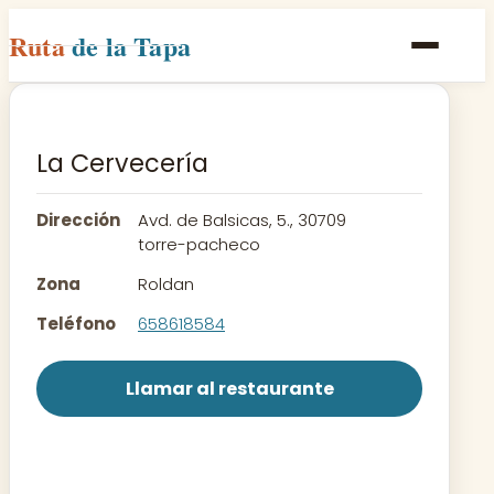
Ruta
de la Tapa
Inicio
Poblaciones
La Cervecería
Rutas
Dirección
Avd. de Balsicas, 5., 30709
Recetas
torre-pacheco
Zona
Roldan
Contacto
Teléfono
658618584
Llamar al restaurante