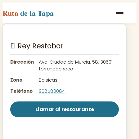
Ruta
de la Tapa
Inicio
Poblaciones
El Rey Restobar
Rutas
Dirección
Avd. Ciudad de Murcia, 58, 30591
Recetas
torre-pacheco
Zona
Balsicas
Contacto
Teléfono
968580084
Llamar al restaurante