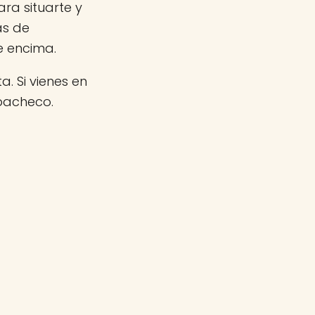
ra situarte y
as de
e encima.
a. Si vienes en
pacheco.