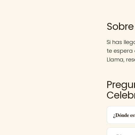
Sobre
Si has lle
te espera
Llama, res
Pregu
Celeb
¿Dónde es