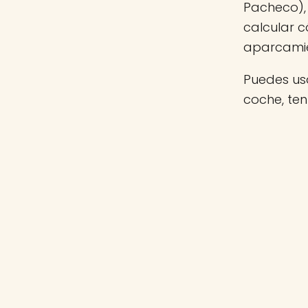
Pacheco), 
calcular c
aparcamie
Puedes usa
coche, te