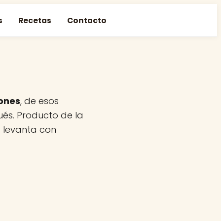
s
Recetas
Contacto
ones
, de esos
és. Producto de la
e levanta con