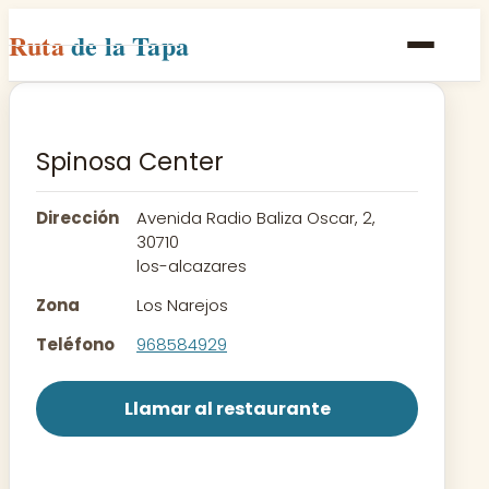
Ruta
de la Tapa
Inicio
Poblaciones
Spinosa Center
Rutas
Dirección
Avenida Radio Baliza Oscar, 2,
Recetas
30710
los-alcazares
Contacto
Zona
Los Narejos
Teléfono
968584929
Llamar al restaurante