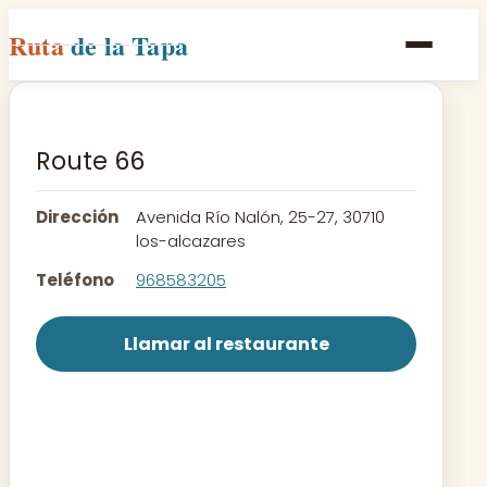
Ruta
de la Tapa
Inicio
Poblaciones
Route 66
Rutas
Dirección
Avenida Río Nalón, 25-27, 30710
Recetas
los-alcazares
Teléfono
968583205
Contacto
Llamar al restaurante