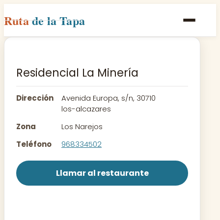
Ruta
de la Tapa
Inicio
Poblaciones
Residencial La Minería
Rutas
Dirección
Avenida Europa, s/n, 30710
Recetas
los-alcazares
Zona
Los Narejos
Contacto
Teléfono
968334502
Llamar al restaurante