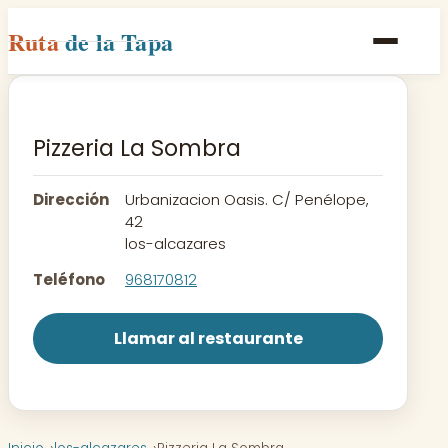
Ruta
de la Tapa
Inicio
Poblaciones
Pizzeria La Sombra
Rutas
Dirección
Urbanizacion Oasis. C/ Penélope,
Recetas
42
los-alcazares
Contacto
Teléfono
968170812
Llamar al restaurante