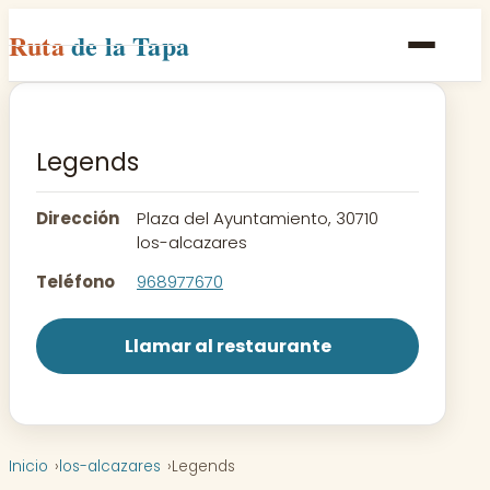
Ruta
de la Tapa
Inicio
Poblaciones
Legends
Rutas
Dirección
Plaza del Ayuntamiento, 30710
Recetas
los-alcazares
Teléfono
968977670
Contacto
Llamar al restaurante
Inicio
los-alcazares
Legends