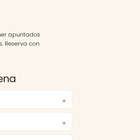
ener apuntados
. Reserva con
rena