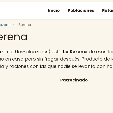
Inicio
Poblaciones
Ruta
cazares
La Serena
erena
ázares (los-alcazares) está
La Serena
, de esos l
 en casa pero sin fregar después. Producto de la
da y raciones con las que nadie se levanta con h