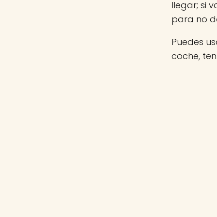
llegar; si
para no d
Puedes usa
coche, te