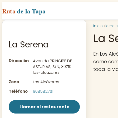
Ruta
de la Tapa
Inicio
los-al
La S
La Serena
En Los Alc
Dirección
Avenida PRINCIPE DE
come como
ASTURIAS, S/N, 30710
toda la vi
los-alcazares
Zona
Los Alcázares
Teléfono
968582761
Llamar al restaurante