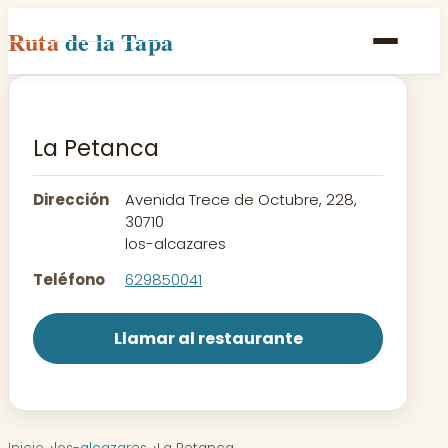
Ruta
de la Tapa
Inicio
Poblaciones
La Petanca
Rutas
Dirección
Avenida Trece de Octubre, 228,
Recetas
30710
los-alcazares
Contacto
Teléfono
629850041
Llamar al restaurante