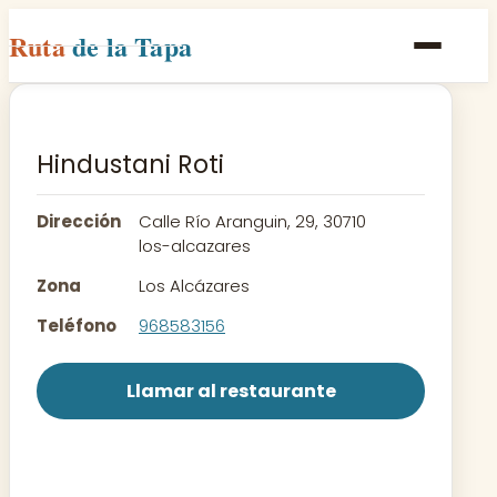
Ruta
de la Tapa
Inicio
Poblaciones
Hindustani Roti
Rutas
Dirección
Calle Río Aranguin, 29, 30710
Recetas
los-alcazares
Zona
Los Alcázares
Contacto
Teléfono
968583156
Llamar al restaurante