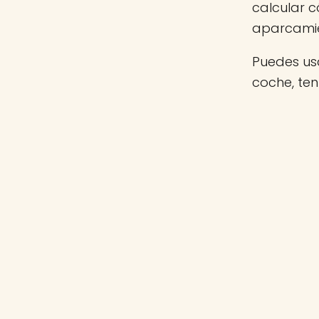
calcular c
aparcamie
Puedes usa
coche, te