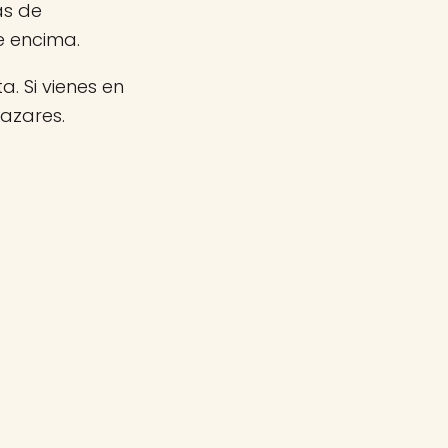
as de
e encima.
a. Si vienes en
azares.