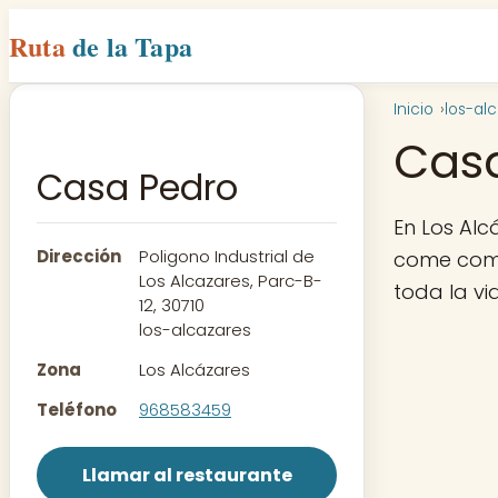
Ruta
de la Tapa
Inicio
los-al
Cas
Casa Pedro
En Los Alc
Dirección
Poligono Industrial de
come como
Los Alcazares, Parc-B-
toda la vi
12, 30710
los-alcazares
Zona
Los Alcázares
Teléfono
968583459
Llamar al restaurante