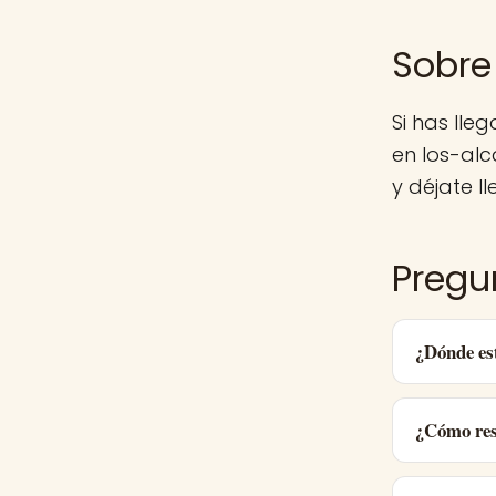
Sobre
Si has ll
en los-al
y déjate ll
Pregu
¿Dónde es
¿Cómo res