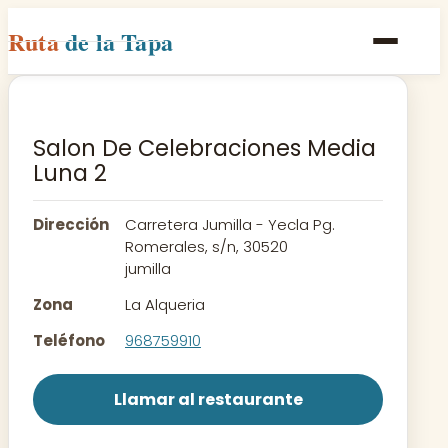
Ruta
de la Tapa
Inicio
Poblaciones
Salon De Celebraciones Media
Luna 2
Rutas
Recetas
Dirección
Carretera Jumilla - Yecla Pg.
Romerales, s/n, 30520
jumilla
Contacto
Zona
La Alqueria
Teléfono
968759910
Llamar al restaurante