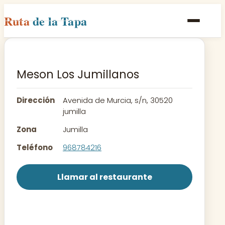
Ruta
de la Tapa
Inicio
Poblaciones
Meson Los Jumillanos
Rutas
Dirección
Avenida de Murcia, s/n, 30520
Recetas
jumilla
Zona
Jumilla
Contacto
Teléfono
968784216
Llamar al restaurante