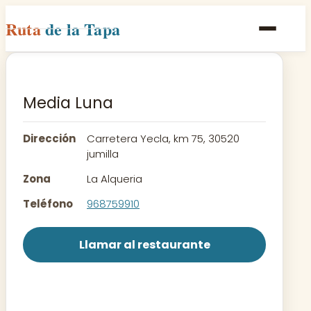
Ruta
de la Tapa
Inicio
Poblaciones
Media Luna
Rutas
Dirección
Carretera Yecla, km 75, 30520
Recetas
jumilla
Zona
La Alqueria
Contacto
Teléfono
968759910
Llamar al restaurante