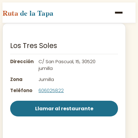
Ruta
de la Tapa
Inicio
Poblaciones
Los Tres Soles
Rutas
Dirección
C/ San Pascual, 15, 30520
Recetas
jumilla
Zona
Jumilla
Contacto
Teléfono
606025822
Llamar al restaurante