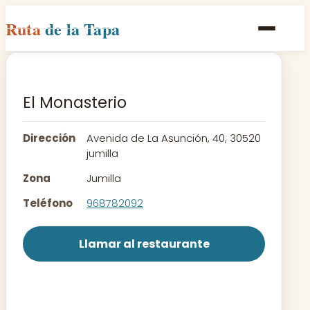
Ruta
de la Tapa
Inicio
Poblaciones
El Monasterio
Rutas
Dirección
Avenida de La Asunción, 40, 30520
Recetas
jumilla
Zona
Jumilla
Contacto
Teléfono
968782092
Llamar al restaurante