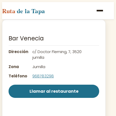
Ruta
de la Tapa
Inicio
Poblaciones
Bar Venecia
Rutas
Dirección
c/ Doctor Fleming, 7, 3520
Recetas
jumilla
Zona
Jumilla
Contacto
Teléfono
968783298
Llamar al restaurante