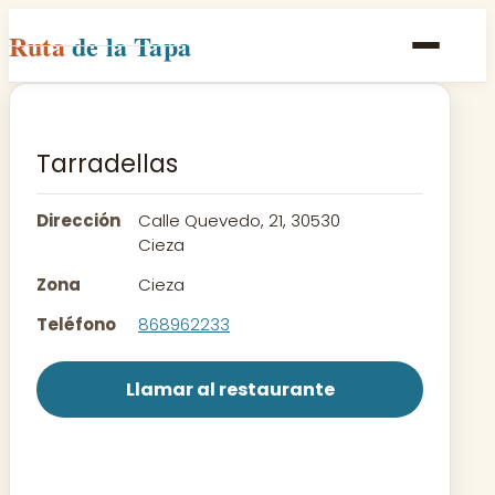
Ruta
de la Tapa
Inicio
Poblaciones
Tarradellas
Rutas
Dirección
Calle Quevedo, 21, 30530
Recetas
Cieza
Zona
Cieza
Contacto
Teléfono
868962233
Llamar al restaurante