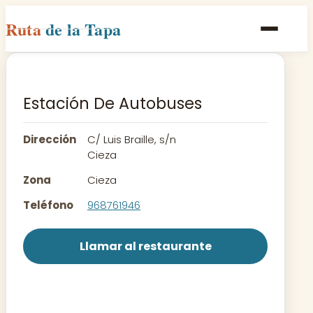
Ruta
de la Tapa
Inicio
Poblaciones
Estación De Autobuses
Rutas
Dirección
C/ Luis Braille, s/n
Recetas
Cieza
Zona
Cieza
Contacto
Teléfono
968761946
Llamar al restaurante