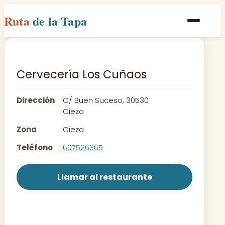
Ruta
de la Tapa
Inicio
Poblaciones
Cervecería Los Cuñaos
Rutas
Dirección
C/ Buen Suceso, 30530
Recetas
Cieza
Zona
Cieza
Contacto
Teléfono
607526365
Llamar al restaurante