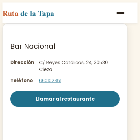
Ruta
de la Tapa
Inicio
Poblaciones
Bar Nacional
Rutas
Dirección
C/ Reyes Católicos, 24, 30530
Recetas
Cieza
Teléfono
660102351
Contacto
Llamar al restaurante