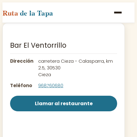
Ruta
de la Tapa
Inicio
Poblaciones
Bar El Ventorrillo
Rutas
Dirección
carretera Cieza - Calasparra, km
Recetas
2.5, 30530
Cieza
Contacto
Teléfono
968760680
Llamar al restaurante