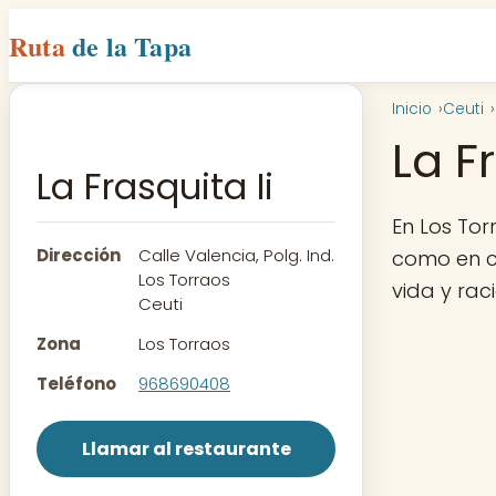
Ruta
de la Tapa
Inicio
Ceuti
La F
La Frasquita Ii
En Los Tor
Dirección
Calle Valencia, Polg. Ind.
como en ca
Los Torraos
vida y rac
Ceuti
Zona
Los Torraos
Teléfono
968690408
Llamar al restaurante