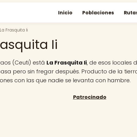
Inicio
Poblaciones
Ruta
La Frasquita Ii
rasquita Ii
raos (Ceuti) está
La Frasquita Ii
, de esos locales
sa pero sin fregar después. Producto de la tierr
iones con las que nadie se levanta con hambre.