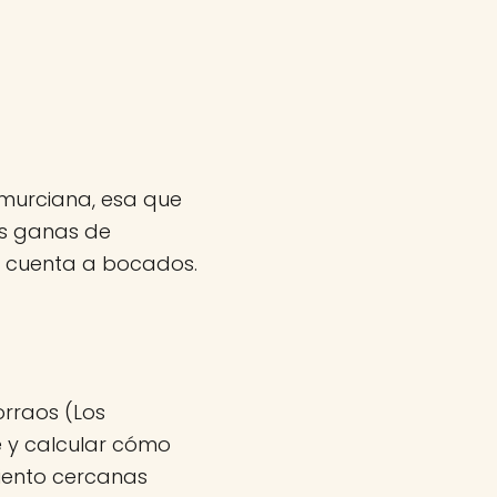
murciana, esa que
as ganas de
se cuenta a bocados.
Torraos (Los
te y calcular cómo
miento cercanas