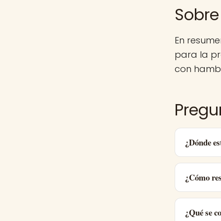
Sobre 
En resumen
para la p
con hambr
Pregun
¿Dónde es
¿Cómo res
¿Qué se c