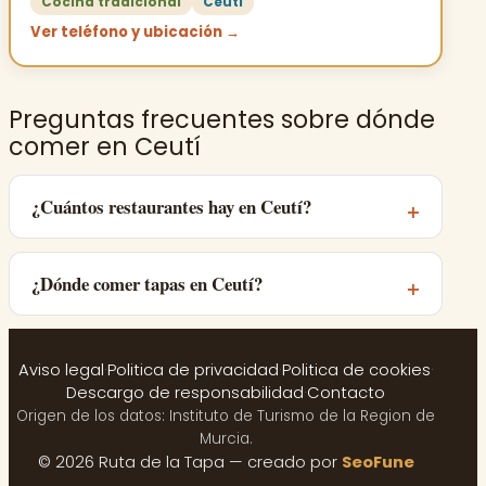
Cocina tradicional
Ceuti
Ver teléfono y ubicación →
Preguntas frecuentes sobre dónde
comer en Ceutí
¿Cuántos restaurantes hay en Ceutí?
¿Dónde comer tapas en Ceutí?
Aviso legal
·
Politica de privacidad
·
Politica de cookies
·
Descargo de responsabilidad
·
Contacto
Origen de los datos: Instituto de Turismo de la Region de
Murcia.
© 2026 Ruta de la Tapa — creado por
SeoFune