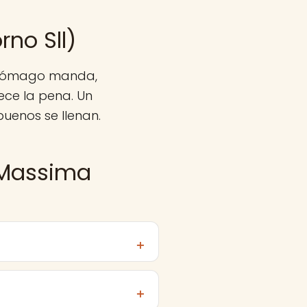
no Sll)
estómago manda,
ece la pena. Un
buenos se llenan.
 Massima