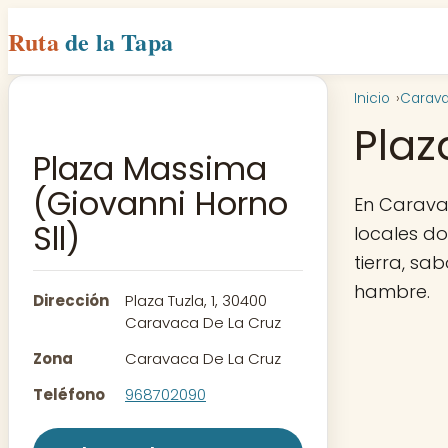
Ruta
de la Tapa
Inicio
Carava
Plaz
Plaza Massima
(Giovanni Horno
En Carava
Sll)
locales d
tierra, sa
hambre.
Dirección
Plaza Tuzla, 1, 30400
Caravaca De La Cruz
Zona
Caravaca De La Cruz
Teléfono
968702090