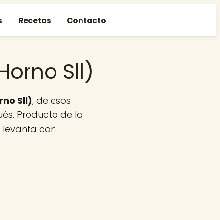
s
Recetas
Contacto
orno Sll)
no Sll)
, de esos
és. Producto de la
e levanta con