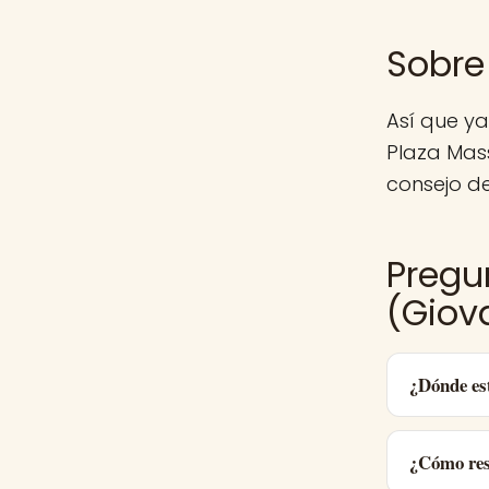
Sobre
Así que y
Plaza Mas
consejo de
Pregu
(Giova
¿Dónde es
¿Cómo res