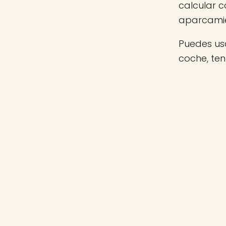
calcular c
aparcamie
Puedes usa
coche, te