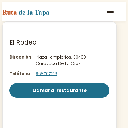
Ruta
de la Tapa
Inicio
Poblaciones
El Rodeo
Rutas
Dirección
Plaza Templarios, 30400
Recetas
Caravaca De La Cruz
Teléfono
968707216
Contacto
Llamar al restaurante