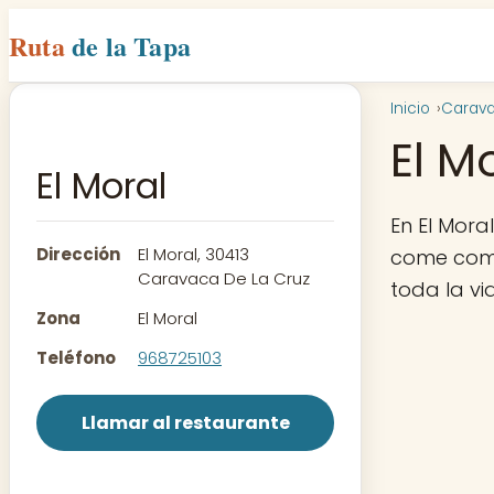
Ruta
de la Tapa
Inicio
Carava
El M
El Moral
En El Mor
Dirección
El Moral, 30413
come como
Caravaca De La Cruz
toda la vi
Zona
El Moral
Teléfono
968725103
Llamar al restaurante