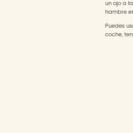
un ojo a 
hambre e
Puedes usa
coche, te