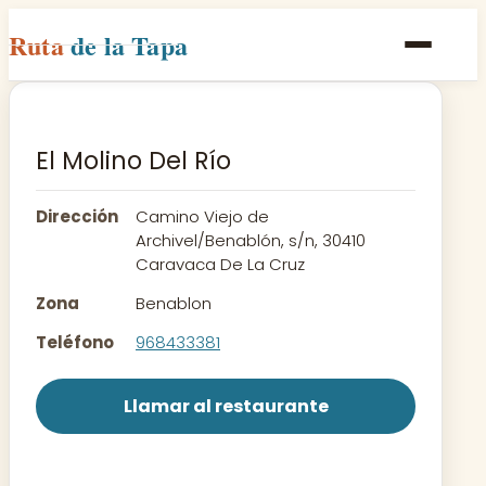
Ruta
de la Tapa
Inicio
Poblaciones
El Molino Del Río
Rutas
Dirección
Camino Viejo de
Recetas
Archivel/Benablón, s/n, 30410
Caravaca De La Cruz
Contacto
Zona
Benablon
Teléfono
968433381
Llamar al restaurante