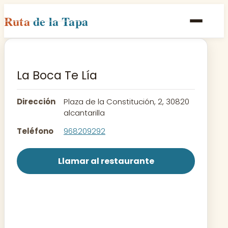
Ruta
de la Tapa
Inicio
Poblaciones
La Boca Te Lía
Rutas
Dirección
Plaza de la Constitución, 2, 30820
Recetas
alcantarilla
Teléfono
968209292
Contacto
Llamar al restaurante