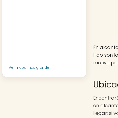
En alcanta
Hao son l
motivo par
Ver mapa más grande
Ubica
Encontrará
en alcanta
llegar; si