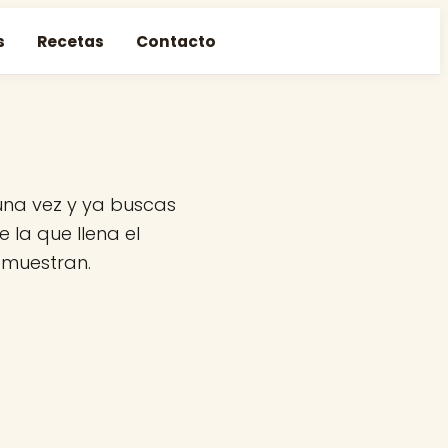
s
Recetas
Contacto
 una vez y ya buscas
 la que llena el
emuestran.