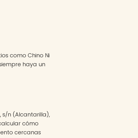
itios como Chino Ni
 siempre haya un
s/n (Alcantarilla),
 calcular cómo
miento cercanas