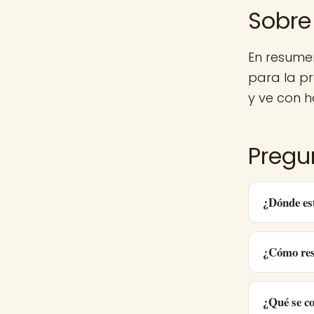
Sobre
En resume
para la p
y ve con h
Pregu
¿Dónde es
¿Cómo res
¿Qué se c