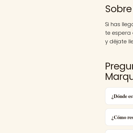
Sobre
Si has ll
te espera
y déjate ll
Pregu
Marq
¿Dónde es
¿Cómo res