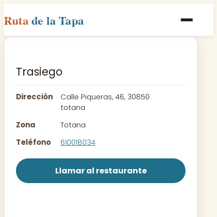
Ruta
de la Tapa
Inicio
Poblaciones
Trasiego
Rutas
Dirección
Calle Piqueras, 46, 30850
Recetas
totana
Zona
Totana
Contacto
Teléfono
610018034
Llamar al restaurante