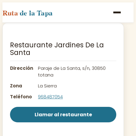
Ruta
de la Tapa
Inicio
Poblaciones
Restaurante Jardines De La
Santa
Rutas
Recetas
Dirección
Paraje de La Santa, s/n, 30850
totana
Contacto
Zona
La Sierra
Teléfono
968487054
Llamar al restaurante