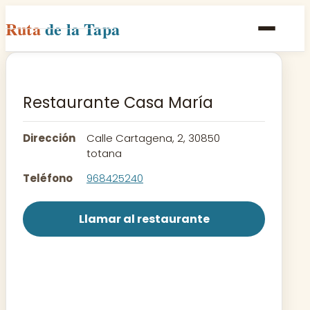
Ruta
de la Tapa
Inicio
Poblaciones
Restaurante Casa María
Rutas
Dirección
Calle Cartagena, 2, 30850
Recetas
totana
Teléfono
968425240
Contacto
Llamar al restaurante