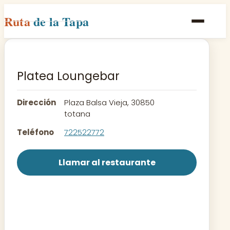
Ruta
de la Tapa
Inicio
Poblaciones
Platea Loungebar
Rutas
Dirección
Plaza Balsa Vieja, 30850
Recetas
totana
Teléfono
722522772
Contacto
Llamar al restaurante