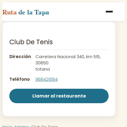
Ruta
de la Tapa
Inicio
Poblaciones
Club De Tenis
Rutas
Dirección
Carretera Nacional 340, km 515,
Recetas
30850
totana
Contacto
Teléfono
968421084
Llamar al restaurante