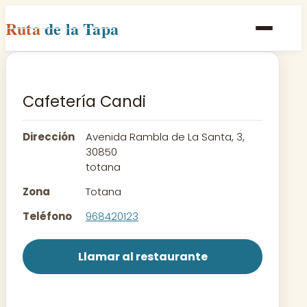
Ruta
de la Tapa
Inicio
Poblaciones
Cafetería Candi
Rutas
Dirección
Avenida Rambla de La Santa, 3,
Recetas
30850
totana
Contacto
Zona
Totana
Teléfono
968420123
Llamar al restaurante