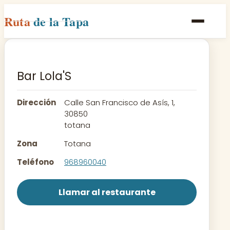
Ruta
de la Tapa
Inicio
Poblaciones
Bar Lola'S
Rutas
Dirección
Calle San Francisco de Asís, 1,
Recetas
30850
totana
Contacto
Zona
Totana
Teléfono
968960040
Llamar al restaurante