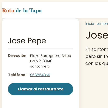
Ruta
de la Tapa
Inicio
santo
Jose
Jose Pepe
En santom
Dirección
Plaza Borreguero Artes,
pero sin f
Bajo 2, 30140
con las q
santomera
Teléfono
968864350
Llamar al restaurante