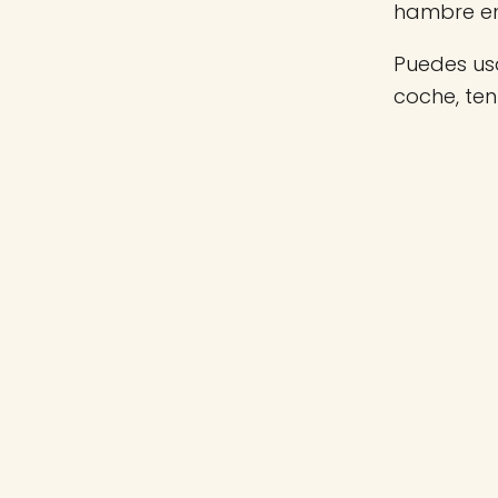
hambre e
Puedes usa
coche, te