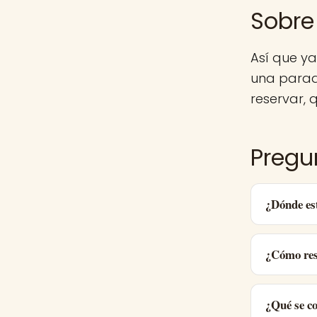
Sobre
Así que y
una parad
reservar, q
Pregu
¿Dónde es
¿Cómo res
¿Qué se c