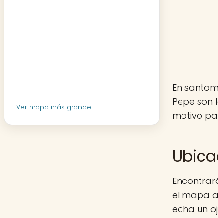
En santome
Pepe son 
Ver mapa más grande
motivo par
Ubica
Encontrará
el mapa aq
echa un o