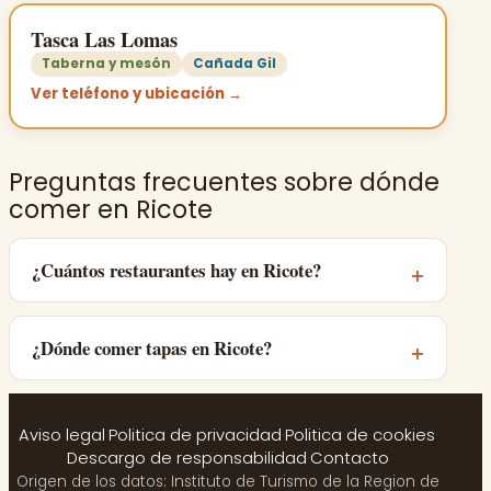
Tasca Las Lomas
Taberna y mesón
Cañada Gil
Ver teléfono y ubicación →
Preguntas frecuentes sobre dónde
comer en Ricote
¿Cuántos restaurantes hay en Ricote?
¿Dónde comer tapas en Ricote?
Aviso legal
·
Politica de privacidad
·
Politica de cookies
·
Descargo de responsabilidad
·
Contacto
Origen de los datos: Instituto de Turismo de la Region de