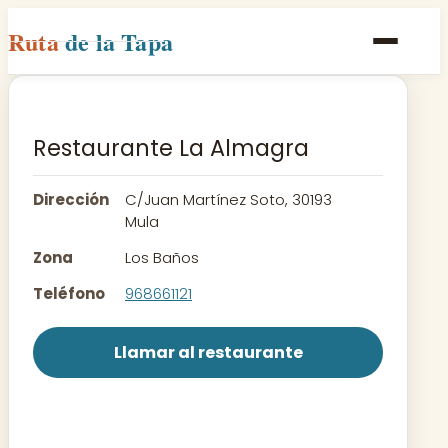
Ruta
de la Tapa
Inicio
Poblaciones
Restaurante La Almagra
Rutas
Dirección
C/Juan Martínez Soto, 30193
Recetas
Mula
Zona
Los Baños
Contacto
Teléfono
968661121
Llamar al restaurante