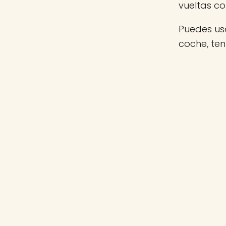
vueltas c
Puedes usa
coche, te